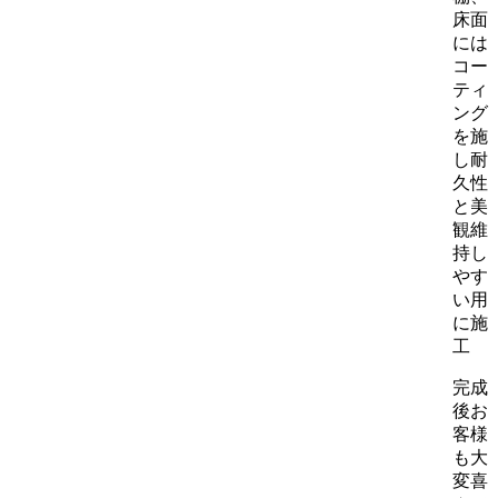
床面
には
コー
ティ
ング
を施
し耐
久性
と美
観維
持し
やす
い用
に施
工
完成
後お
客様
も大
変喜