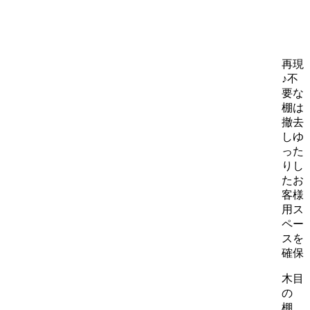
再現
♪不
要な
棚は
撤去
しゆ
った
りし
たお
客様
用ス
ペー
スを
確保
木目
の
棚、